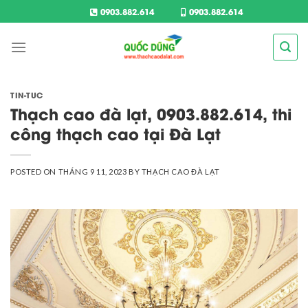
0903.882.614
0903.882.614
TIN-TUC
Thạch cao đà lạt, 0903.882.614, thi
công thạch cao tại Đà Lạt
POSTED ON
THÁNG 9 11, 2023
BY
THẠCH CAO ĐÀ LẠT