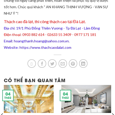
chúng tôi ngày càng phát triển, hoàn thiện và phục vụ quý vị được
tốt hơn. Chúc quý khách " AN KHANG THỊNH VƯỢNG - VẠN SỰ
NHƯ Ý "!
Thạch cao đà lạt, thi công thạch cao tại Đà Lạt.
Địa chỉ: 19/1 Phù Đổng Thiên Vương - Tp Đà Lạt - Lâm Đồng
Điện thoại: 0903 882 614 - 02633 55 3409 - 0977 171 181
Email: hoangthanh.hoang@yahoo.com.vn.
Website: https://www.thachcaodalat.com
CÓ THỂ BẠN QUAN TÂM
04
04
Th02
Th02