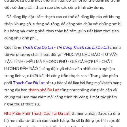
dù được sử dụng một thời gian dài, đó là một lợi thế đáng kể trong
việc sử dụng tấm thạch cao cho các công trình xây dựng.
- Dễ dàng lắp đặt: tấm thạch cao có thể dễ dàng lắp ráp với khung
thép, khung gỗ, tường bê-tông, dễ dàng sửa chữa với những nơi bị
hư hỏng mà không phải thay toàn bộ tấm, giúp tiết kiệm thời gian
cũng như kinh phí...
Cửa hàng
Thach Cao Đà Lạt - Thi Công Thạch cao tại Đà Lạt
chúng
tôi với phương châm hoạt động: “PHỤC VỤ CHU ĐÁO -TƯ VẤN
TẬN TÌNH - MẪU MÃ PHONG PHÚ - GIÁ CẢ HỢP LÝ - CHẤT
LƯỢNG ĐẢM BẢO ”, cùng đội ngũ nhân viên nhiều kinh nghiệm
trong lĩnh vực thiết kế, thi công trần thạch cao - Trung tâm phân
phối
Thạch Cao Đà Lạt
rất tự hào vì đã làm hài lòng mọi khách hàng
trong địa bàn
thành phố Đà Lạt
cũng như những vùng lân cận và
chúng tôi luôn tâm niệm mỗi công trình thi công là một tác phẩm
nghệ thuật thực sự.
Nhà Phân Phối Thạch Cao Tại Đà Lạt
rất mong nhận được sự ủng
hộ hơn nữa từ tất cả các khách hàng, đó sẽ là động lực tích cực để