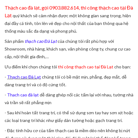
Thạch cao đà lạt, gọi 0903.882.614, thi công thạch cao tại Đà
Lạt
quý khách sẽ cảm nhận được một không gian sang trọng, hiện
đại đầy cá tính, tôn lên vẻ đẹp cho nội thất của bạn thông qua hệ
thống màu sắc đa dạng và phong phú.
Sản phẩm
thạch cao Đà Lạt
của chúng tôi rất phù hợp với
Showroom, nhà hàng, khách sạn, văn phòng công ty, chung cư cao
cấp, nội thất gia đình,…
Ưu điểm khi chọn chúng tôi
thi công thạch cao tại Đà Lạt
cho bạn:
-
Thạch cao Đà Lạt
chúng tôi có bề mặt mịn, phẳng, đẹp mắt, dễ
dàng trang trí và có độ cứng tốt.
-
Thach cao đà lạt
dễ dàng ghép nối các tấm lại với nhau, tường nhà
và trần sẽ rất phẳng mịn
- Sau khi hoàn tất trang trí, có thể sử dụng sơn tay hay sơn xịt hoặc
các loại trang trí khác như giấy dán tường hoặc gạch trang trí.
- Đặc tính hữu cơ của tấm thạch cao là mềm dẻo nên không bị nứt